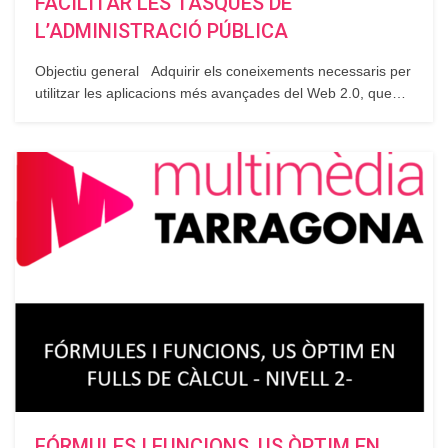
FACILITAR LES TASQUES DE
L’ADMINISTRACIÓ PÚBLICA
Objectiu general Adquirir els coneixements necessaris per
utilitzar les aplicacions més avançades del Web 2.0, que
ens permeten compartir tot tipus de dades, treballar en
línia i obtenir informació i recursos. Aplicar una millora al
lloc de treball amb els coneixements adquirits. Objectius
específics Realitzar recerques avançades…
FÓRMULES I FUNCIONS, US ÒPTIM EN