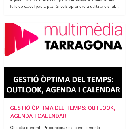
Aquest curs d’Excel bàsic gratis t’ensenyarà a utilitzar els
fulls de càlcul pas a pas. Si vols aprendre a utilitzar els fulls
d’Excel, amb aquest curs gratuït el tindràs molt fàcil sigui
quin sigui el teu nivell, perquè part des del més bàsic a les
funcionalitats més complexes. Segueix llegint…
GESTIÓ ÒPTIMA DEL TEMPS: OUTLOOK,
AGENDA I CALENDAR
Objectiu general Proporcionar els coneixements