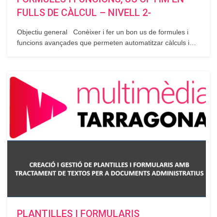
FULLS DE CÀLCUL – NIVELL 2-
Objectiu general Conèixer i fer un bon us de formules i
funcions avançades que permeten automatitzar càlculs i
que permeten interaccionar entre el diferents elements per
tal de poder optimitzar els recursos en el desenvolupament
de la nostre tasca. Objectius específics Funcions, sintaxi.
Assistent per a funcions. Funcions…
PLANTILLES I FORMULARIS