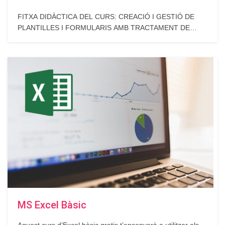
FITXA DIDÀCTICA DEL CURS: CREACIÓ I GESTIÓ DE
PLANTILLES I FORMULARIS AMB TRACTAMENT DE
TEXTOS PER A DOCUMENTS ADMINISTRATIUS Objectiu
general Conèixer a fons la creació i gestió de plantilles
amb Tractament de textos i la seva automatització amb l’ús
de formularis. Objectius específics Crear i dissenyar…
MS Excel Bàsic