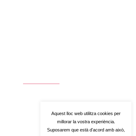
225
ONS
REGISTERED
TH
STUDENTS
Aquest lloc web utilitza cookies per
millorar la vostra experiència.
Suposarem que està d'acord amb això,